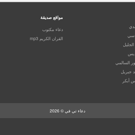
مواقع صديقة
مدي
دعاء مكتوب
اسي
القران الكريم mp3
الجليل
ديس
ر السالمي
د جبريل
س أبكر
دعاء تي في © 2026