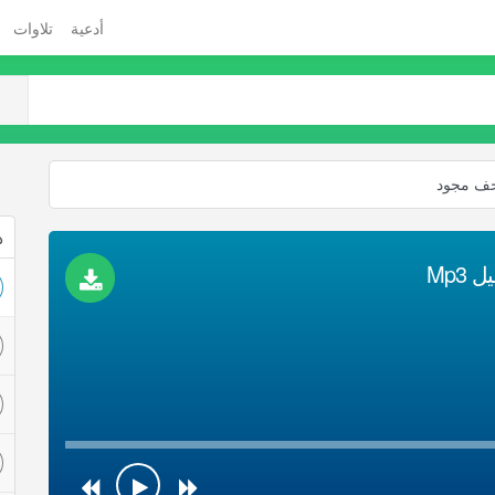
أدعية
تلاوات
حف مجود
ذ
Mp3