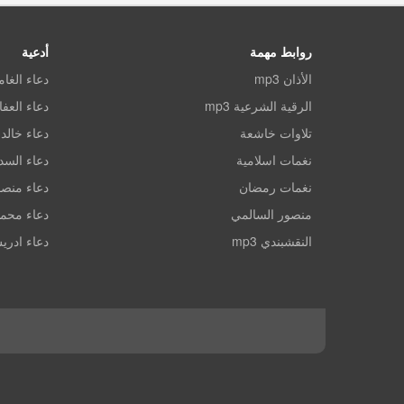
روابط مهمة
أدعية
الأذان mp3
دعاء الغا
الرقية الشرعية mp3
دعاء العف
تلاوات خاشعة
دعاء خالد 
نغمات اسلامية
دعاء الس
نغمات رمضان
دعاء منصو
منصور السالمي
دعاء محم
النقشبندي mp3
دعاء ادري