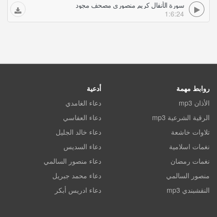
سورة الأنفال كريم منصوري مصحف مجود
1:6:24
روابط مهمة
أدعية
الأذان mp3
دعاء الغامدي
الرقية الشرعية mp3
دعاء العفاسي
تلاوات خاشعة
دعاء خالد الجليل
نغمات اسلامية
دعاء السديس
نغمات رمضان
دعاء منصور السالمي
منصور السالمي
دعاء محمد جبريل
النقشبندي mp3
دعاء ادريس أبكر