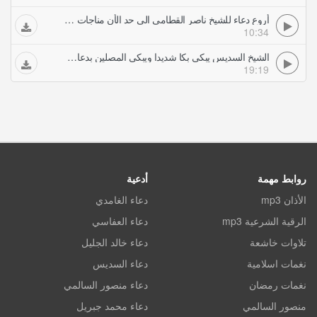
أروع دعاء للشيخ ناصر القطامى الى حد الأن مناجات رائعة جدا ليلة رمضان لا تفوت
10:34
الشيخ السديس يبكي بكا شديدا ويبكي المصلين بدعاء ليلة رمضان بالحرم صلاة القيام والتهجد
19:19
روابط مهمة
أدعية
الأذان mp3
دعاء الغامدي
الرقية الشرعية mp3
دعاء العفاسي
تلاوات خاشعة
دعاء خالد الجليل
نغمات اسلامية
دعاء السديس
نغمات رمضان
دعاء منصور السالمي
منصور السالمي
دعاء محمد جبريل