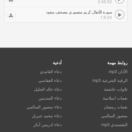
2:46:52
سورة الأنفال كريم منصوري مصحف مجود
1:6:24
روابط مهمة
أدعية
الأذان mp3
دعاء الغامدي
الرقية الشرعية mp3
دعاء العفاسي
تلاوات خاشعة
دعاء خالد الجليل
نغمات اسلامية
دعاء السديس
نغمات رمضان
دعاء منصور السالمي
منصور السالمي
دعاء محمد جبريل
النقشبندي mp3
دعاء ادريس أبكر