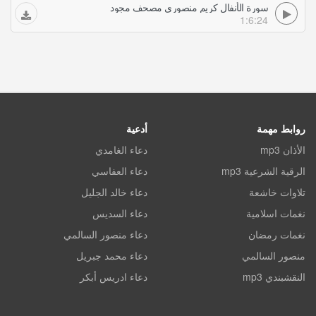
سورة الأنفال كريم منصوري مصحف مجود
1:6:24
روابط مهمة
أدعية
الأذان mp3
دعاء الغامدي
الرقية الشرعية mp3
دعاء العفاسي
تلاوات خاشعة
دعاء خالد الجليل
نغمات اسلامية
دعاء السديس
نغمات رمضان
دعاء منصور السالمي
منصور السالمي
دعاء محمد جبريل
النقشبندي mp3
دعاء ادريس أبكر