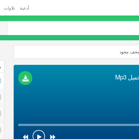
أدعية
تلاوات
صحف مجود
ذ
 Mp3