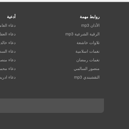
روابط مهمة
أدعية
الأذان mp3
دعاء الغا
الرقية الشرعية mp3
دعاء العف
تلاوات خاشعة
دعاء خالد 
نغمات اسلامية
دعاء الس
نغمات رمضان
دعاء منصو
منصور السالمي
دعاء محم
النقشبندي mp3
دعاء ادري