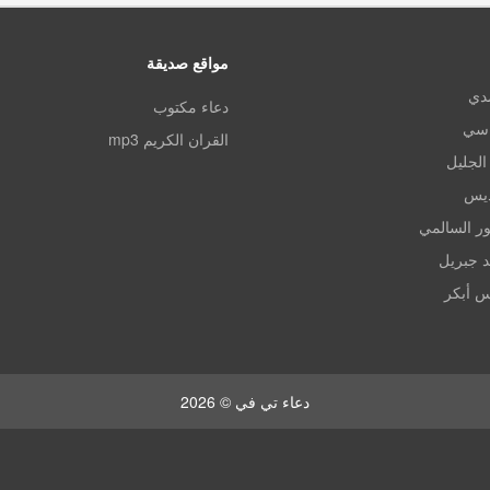
مواقع صديقة
مدي
دعاء مكتوب
اسي
القران الكريم mp3
الجليل
ديس
ر السالمي
د جبريل
س أبكر
دعاء تي في © 2026