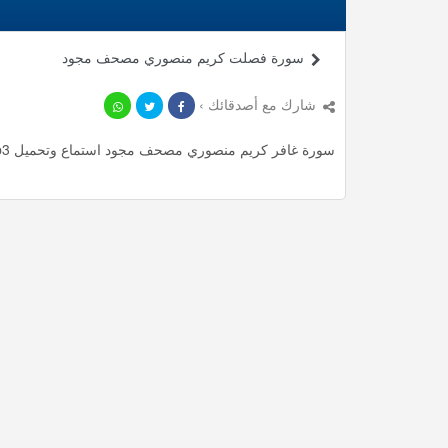
سورة فصلت كريم منصوري مصحف مجود
شارك مع أصدقائك ›
سورة غافر كريم منصوري مصحف مجود استماع وتحميل mp3 ، استمع لأأكثر من 58.33 دقيقة من تلاوات المميزة مجانا.