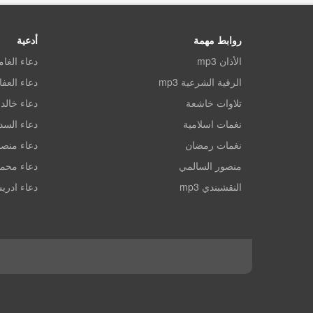
روابط مهمة
أدعية
الأذان mp3
دعاء الغا
الرقية الشرعية mp3
دعاء العف
تلاوات خاشعة
دعاء خالد 
نغمات اسلامية
دعاء الس
نغمات رمضان
دعاء منصو
منصور السالمي
دعاء محم
النقشبندي mp3
دعاء ادري