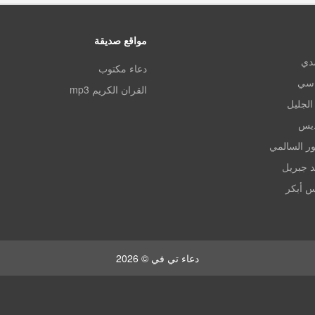
مواقع صديقة
مدي
دعاء مكتوب
اسي
القران الكريم mp3
الجليل
ديس
ر السالمي
د جبريل
س أبكر
دعاء تي في © 2026