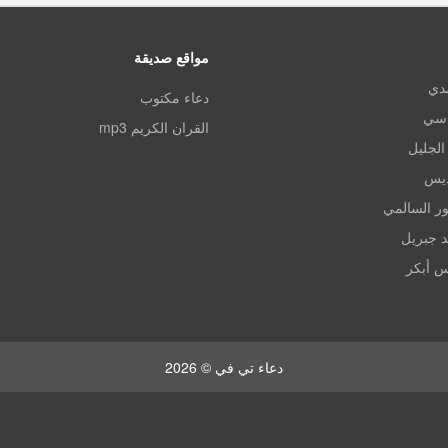
مواقع صديقة
مدي
دعاء مكتوب
اسي
القران الكريم mp3
الجليل
ديس
ر السالمي
د جبريل
س أبكر
دعاء تي في © 2026