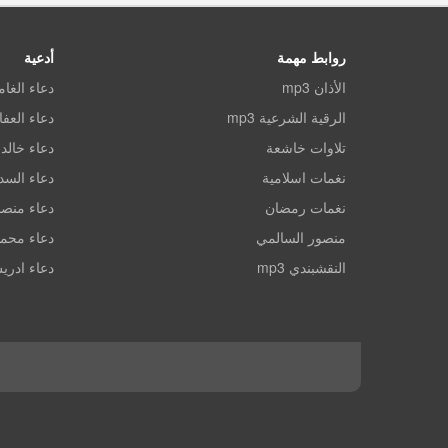
روابط مهمة
أدعية
الأذان mp3
دعاء الغا
الرقية الشرعية mp3
دعاء العف
تلاوات خاشعة
دعاء خالد 
نغمات اسلامية
دعاء الس
نغمات رمضان
دعاء منصو
منصور السالمي
دعاء محم
النقشبندي mp3
دعاء ادري