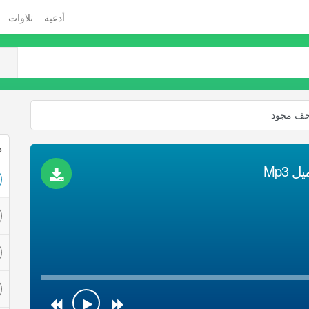
أدعية
تلاوات
حف مجود
ذ
Mp3