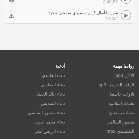
2:46:52
سورة الأنفال كريم منصوري مصحف مجود
1:6:24
روابط مهمة
أدعية
الأذان mp3
دعاء الغامدي
الرقية الشرعية mp3
دعاء العفاسي
تلاوات خاشعة
دعاء خالد الجليل
نغمات اسلامية
دعاء السديس
نغمات رمضان
دعاء منصور السالمي
منصور السالمي
دعاء محمد جبريل
النقشبندي mp3
دعاء ادريس أبكر