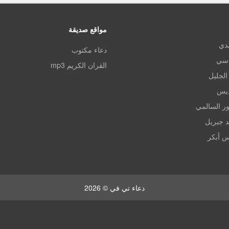
مواقع صديقة
مدي
دعاء مكتوب
اسي
القران الكريم mp3
الجليل
ديس
ر السالمي
د جبريل
س أبكر
دعاء تي في © 2026