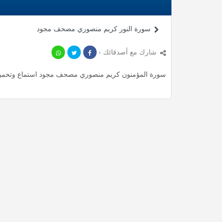
سورة النور كريم منصوري مصحف مجود
شارك مع أصدقائك ›
سورة المؤمنون كريم منصوري مصحف مجود استماع وتحميل mp3 ، استمع لأأكثر من 53.62 دقيقة من تلاوات المميزة مج