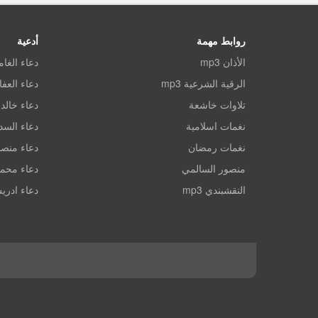
روابط مهمة
أدعية
الأذان mp3
دعاء الغا
الرقية الشرعية mp3
دعاء العف
تلاوات خاشعة
دعاء خالد 
نغمات اسلامية
دعاء الس
نغمات رمضان
دعاء منصو
منصور السالمي
دعاء محم
النقشبندي mp3
دعاء ادري