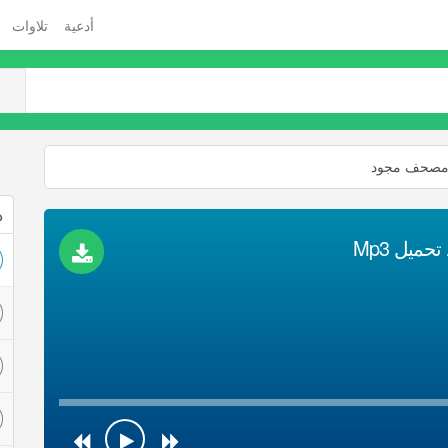
أدعية
تلاوات
 مصحف مجود
ذ
يل Mp3