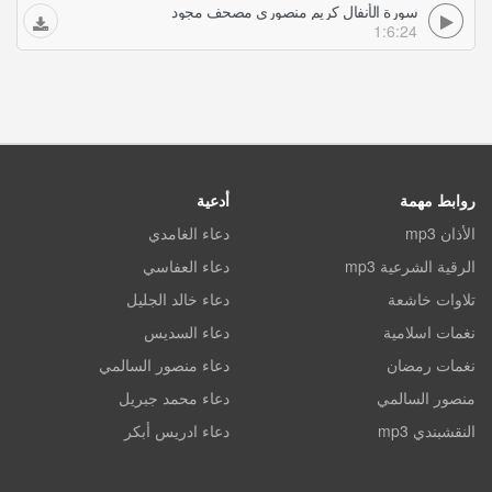
سورة الأنفال كريم منصوري مصحف مجود
1:6:24
روابط مهمة
أدعية
الأذان mp3
دعاء الغامدي
الرقية الشرعية mp3
دعاء العفاسي
تلاوات خاشعة
دعاء خالد الجليل
نغمات اسلامية
دعاء السديس
نغمات رمضان
دعاء منصور السالمي
منصور السالمي
دعاء محمد جبريل
النقشبندي mp3
دعاء ادريس أبكر