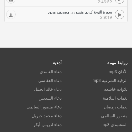
2:46:52
سورة التوبة كريم منصوري مصحف مجود
2:9:19
روابط مهمة
أدعية
الأذان mp3
دعاء الغامدي
الرقية الشرعية mp3
دعاء العفاسي
تلاوات خاشعة
دعاء خالد الجليل
نغمات اسلامية
دعاء السديس
نغمات رمضان
دعاء منصور السالمي
منصور السالمي
دعاء محمد جبريل
النقشبندي mp3
دعاء ادريس أبكر