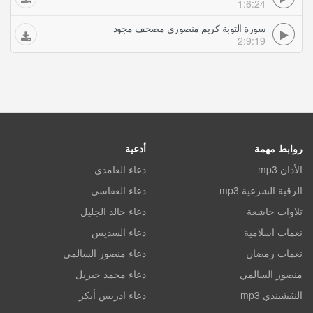
1:6:24
سورة التوبة كريم منصوري مصحف مجود
2:9:19
روابط مهمة
أدعية
الأذان mp3
دعاء الغامدي
الرقية الشرعية mp3
دعاء العفاسي
تلاوات خاشعة
دعاء خالد الجليل
نغمات اسلامية
دعاء السديس
نغمات رمضان
دعاء منصور السالمي
منصور السالمي
دعاء محمد جبريل
النقشبندي mp3
دعاء ادريس أبكر