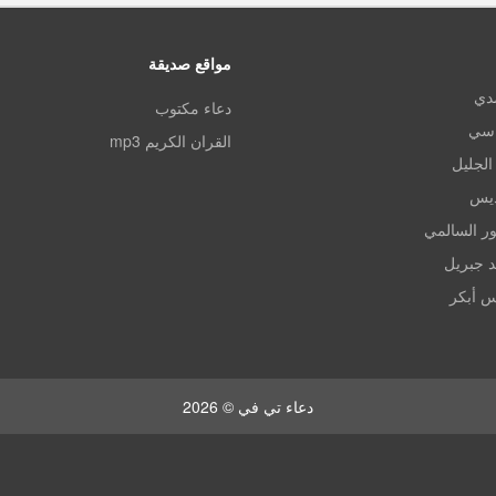
مواقع صديقة
مدي
دعاء مكتوب
اسي
القران الكريم mp3
الجليل
ديس
ر السالمي
د جبريل
س أبكر
دعاء تي في © 2026