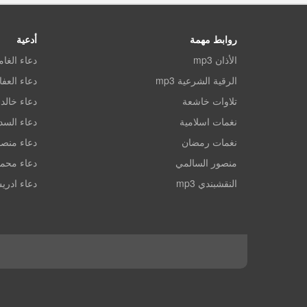
روابط مهمة
أدعية
الأذان mp3
دعاء الغا
الرقية الشرعية mp3
دعاء العف
تلاوات خاشعة
دعاء خالد 
نغمات اسلامية
دعاء الس
نغمات رمضان
دعاء منصو
منصور السالمي
دعاء محم
النقشبندي mp3
دعاء ادري