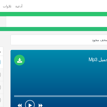
أدعية
تلاوات
صحف مجود
ذ
 Mp3