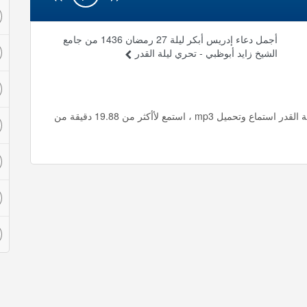
أجمل دعاء إدريس أبكر ليلة 27 رمضان 1436 من جامع
الشيخ زايد أبوظبي - تحري ليلة القدر
دعاء ختم القران الكريم الشيخ الزين محمد أحمد - تحري ليلة القدر استماع وتحميل mp3 ، استمع لأأكثر من 19.88 دقيقة من