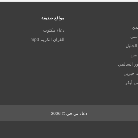
مواقع صديقة
مدي
دعاء مكتوب
اسي
القران الكريم mp3
الجليل
ديس
ر السالمي
د جبريل
س أبكر
دعاء تي في © 2026