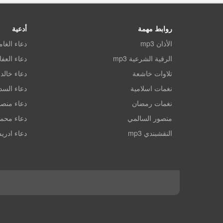
روابط مهمة
أدعية
الأذان mp3
دعاء الغا
الرقية الشرعية mp3
دعاء العف
تلاوات خاشعة
دعاء خالد 
نغمات اسلامية
دعاء الس
نغمات رمضان
دعاء منصو
منصور السالمي
دعاء محم
النقشبندي mp3
دعاء ادري