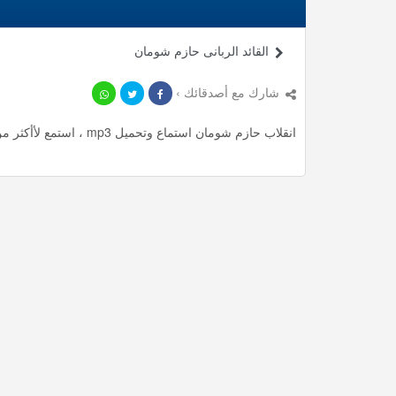
القائد الربانى حازم شومان
شارك مع أصدقائك ›
انقلاب حازم شومان استماع وتحميل mp3 ، استمع لأأكثر من 59.25 دقيقة من محاضرات المميزة مجانا.