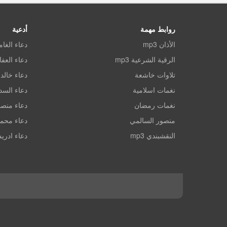
روابط مهمة
أدعية
الأذان mp3
دعاء الغا
الرقية الشرعية mp3
دعاء العف
تلاوات خاشعة
دعاء خالد 
نغمات اسلامية
دعاء الس
نغمات رمضان
دعاء منصو
منصور السالمي
دعاء محم
النقشبندي mp3
دعاء ادري