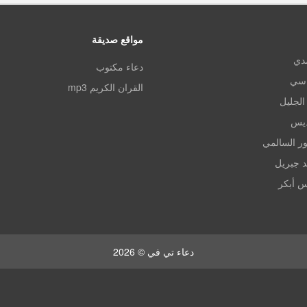
مواقع صديقة
مدي
دعاء مكتوب
اسي
القران الكريم mp3
الجليل
ديس
ر السالمي
د جبريل
س أبكر
دعاء تي في © 2026