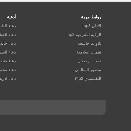
روابط مهمة
أدعية
الأذان mp3
دعاء الغا
الرقية الشرعية mp3
دعاء العف
تلاوات خاشعة
دعاء خالد 
نغمات اسلامية
دعاء الس
نغمات رمضان
دعاء منصو
منصور السالمي
دعاء محم
النقشبندي mp3
دعاء ادري