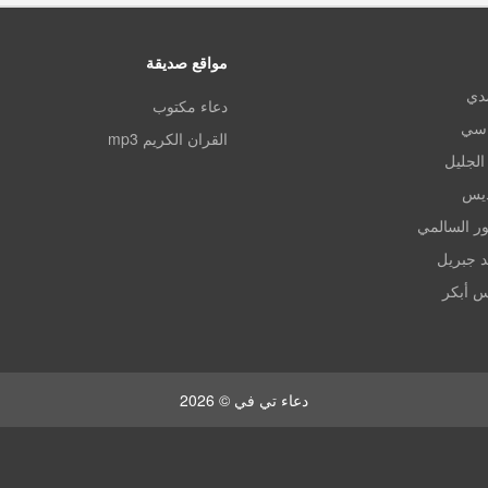
مواقع صديقة
مدي
دعاء مكتوب
اسي
القران الكريم mp3
الجليل
ديس
ر السالمي
د جبريل
س أبكر
دعاء تي في © 2026