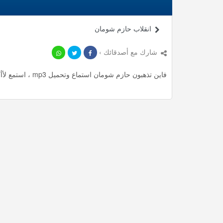
انقلاب حازم شومان
شارك مع أصدقائك ›
فاين تذهبون حازم شومان استماع وتحميل mp3 ، استمع لأأكثر من 58.33 دقيقة من محاضرات المميزة مجانا.