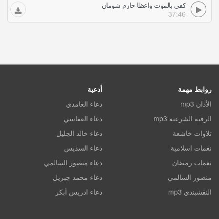
كفى بالموت واعظا حازم شومان
37:46
روابط مهمة
أدعية
الأذان mp3
دعاء الغامدي
الرقية الشرعية mp3
دعاء العفاسي
تلاوات خاشعة
دعاء خالد الجليل
نغمات اسلامية
دعاء السديس
نغمات رمضان
دعاء منصور السالمي
منصور السالمي
دعاء محمد جبريل
النقشبندي mp3
دعاء ادريس أبكر