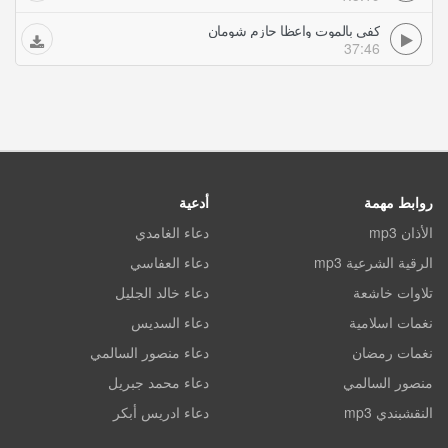
كفى بالموت واعظا حازم شومان
37:46
روابط مهمة
أدعية
الأذان mp3
دعاء الغامدي
الرقية الشرعية mp3
دعاء العفاسي
تلاوات خاشعة
دعاء خالد الجليل
نغمات اسلامية
دعاء السديس
نغمات رمضان
دعاء منصور السالمي
منصور السالمي
دعاء محمد جبريل
النقشبندي mp3
دعاء ادريس أبكر