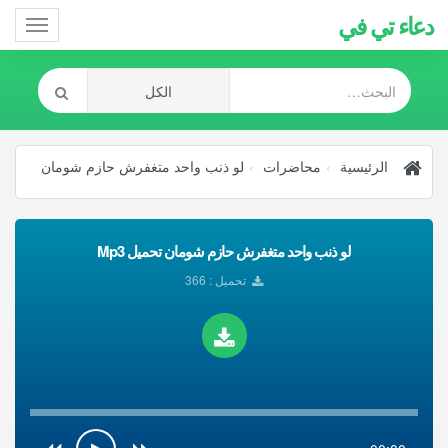
دعاء تي في
Toggle
gation
الرئيسية
محاضرات
لو ذنب واحد متغفرش حازم شومان
لو ذنب واحد متغفرش حازم شومان تحميل Mp3
تحميل : 366