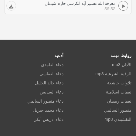
معرفة الله تفسير آية الكرسي حازم شومان
56:52
روابط مهمة
أدعية
الأذان mp3
دعاء الغامدي
الرقية الشرعية mp3
دعاء العفاسي
تلاوات خاشعة
دعاء خالد الجليل
نغمات اسلامية
دعاء السديس
نغمات رمضان
دعاء منصور السالمي
منصور السالمي
دعاء محمد جبريل
النقشبندي mp3
دعاء ادريس أبكر