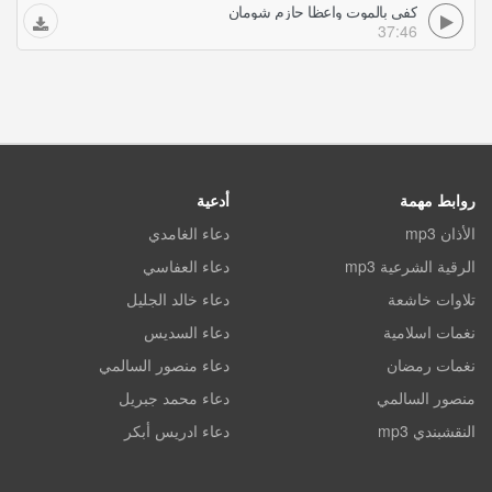
كفى بالموت واعظا حازم شومان
37:46
روابط مهمة
أدعية
الأذان mp3
دعاء الغامدي
الرقية الشرعية mp3
دعاء العفاسي
تلاوات خاشعة
دعاء خالد الجليل
نغمات اسلامية
دعاء السديس
نغمات رمضان
دعاء منصور السالمي
منصور السالمي
دعاء محمد جبريل
النقشبندي mp3
دعاء ادريس أبكر