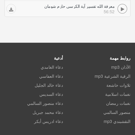
معرفة الله تفسير آية الكرسي حازم شومان
56:52
روابط مهمة
أدعية
الأذان mp3
دعاء الغامدي
الرقية الشرعية mp3
دعاء العفاسي
تلاوات خاشعة
دعاء خالد الجليل
نغمات اسلامية
دعاء السديس
نغمات رمضان
دعاء منصور السالمي
منصور السالمي
دعاء محمد جبريل
النقشبندي mp3
دعاء ادريس أبكر