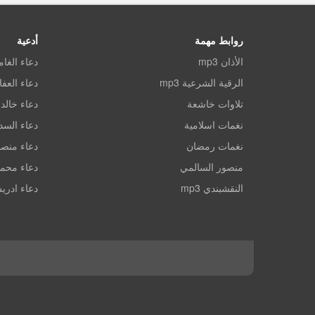
روابط مهمة
أدعية
الأذان mp3
دعاء الغا
الرقية الشرعية mp3
دعاء العف
تلاوات خاشعة
دعاء خالد 
نغمات اسلامية
دعاء الس
نغمات رمضان
دعاء منصو
منصور السالمي
دعاء محم
النقشبندي mp3
دعاء ادري