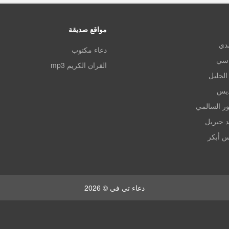
مواقع صديقة
مدي
دعاء مكتوب
اسي
القران الكريم mp3
الجليل
ديس
ر السالمي
د جبريل
س أبكر
دعاء تي في © 2026