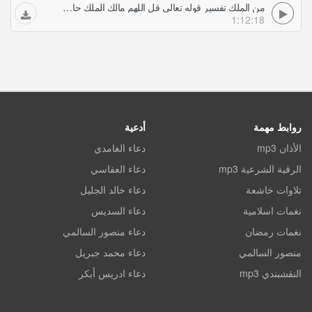
من الملك تفسير قوله تعالى قل اللهم مالك الملك حازم شومان
1:12:18
روابط مهمة
أدعية
الأذان mp3
دعاء الغامدي
الرقية الشرعية mp3
دعاء العفاسي
تلاوات خاشعة
دعاء خالد الجليل
نغمات اسلامية
دعاء السديس
نغمات رمضان
دعاء منصور السالمي
منصور السالمي
دعاء محمد جبريل
النقشبندي mp3
دعاء ادريس أبكر