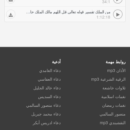
34:1
من الملك تفسير قوله تعالى قل اللهم مالك الملك حازم شومان
1:12:18
روابط مهمة
أدعية
الأذان mp3
دعاء الغامدي
الرقية الشرعية mp3
دعاء العفاسي
تلاوات خاشعة
دعاء خالد الجليل
نغمات اسلامية
دعاء السديس
نغمات رمضان
دعاء منصور السالمي
منصور السالمي
دعاء محمد جبريل
النقشبندي mp3
دعاء ادريس أبكر