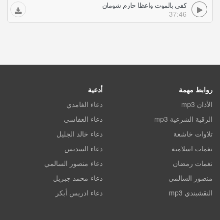
كفى بالموت واعظا حازم شومان
37:46
روابط مهمة
أدعية
الأذان mp3
دعاء الغامدي
الرقية الشرعية mp3
دعاء العفاسي
تلاوات خاشعة
دعاء خالد الجليل
نغمات اسلامية
دعاء السديس
نغمات رمضان
دعاء منصور السالمي
منصور السالمي
دعاء محمد جبريل
النقشبندي mp3
دعاء ادريس أبكر