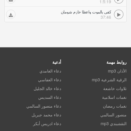
1:5:19
كفى بالموت واعظا حازم شومان
37:46
روابط مهمة
أدعية
الأذان mp3
دعاء الغامدي
الرقية الشرعية mp3
دعاء العفاسي
تلاوات خاشعة
دعاء خالد الجليل
نغمات اسلامية
دعاء السديس
نغمات رمضان
دعاء منصور السالمي
منصور السالمي
دعاء محمد جبريل
النقشبندي mp3
دعاء ادريس أبكر