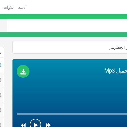
أدعية
تلاوات
جر الحضرمي
ذ
ل Mp3