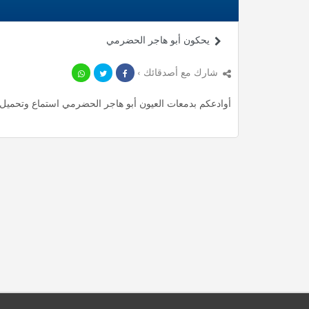
يحكون أبو هاجر الحضرمي
شارك مع أصدقائك ›
أوادعكم بدمعات العيون أبو هاجر الحضرمي استماع وتحميل mp3 ، استمع لأأكثر من 3.62 دقيقة من أناشيد المميزة مجانا