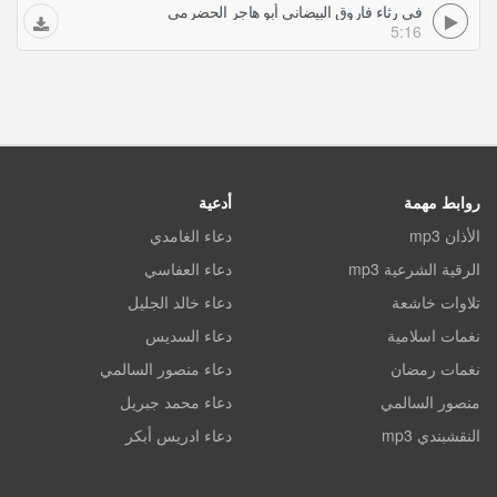
في رثاء فاروق البيضاني أبو هاجر الحضرمي
5:16
روابط مهمة
أدعية
الأذان mp3
دعاء الغامدي
الرقية الشرعية mp3
دعاء العفاسي
تلاوات خاشعة
دعاء خالد الجليل
نغمات اسلامية
دعاء السديس
نغمات رمضان
دعاء منصور السالمي
منصور السالمي
دعاء محمد جبريل
النقشبندي mp3
دعاء ادريس أبكر