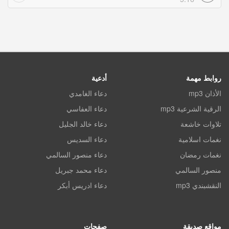
روابط مهمة
أدعية
الأذان mp3
دعاء الغامدي
الرقية الشرعية mp3
دعاء العفاسي
تلاوات خاشعة
دعاء خالد الجليل
نغمات اسلامية
دعاء السديس
نغمات رمضان
دعاء منصور السالمي
منصور السالمي
دعاء محمد جبريل
النقشبندي mp3
دعاء ادريس أبكر
مواقع صديقة
صفحات