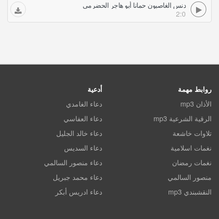
دنس الغاصبون حمانا أبو هاجر الحضرمي
2:0
روابط مهمة
أدعية
الأذان mp3
دعاء الغامدي
الرقية الشرعية mp3
دعاء العفاسي
تلاوات خاشعة
دعاء خالد الجليل
نغمات اسلامية
دعاء السديس
نغمات رمضان
دعاء منصور السالمي
منصور السالمي
دعاء محمد جبريل
النقشبندي mp3
دعاء ادريس أبكر