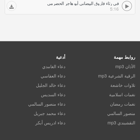
في رثاء فاروق البيضاني أبو هاجر الحضرمي
5:16
روابط مهمة
أدعية
الأذان mp3
دعاء الغامدي
الرقية الشرعية mp3
دعاء العفاسي
تلاوات خاشعة
دعاء خالد الجليل
نغمات اسلامية
دعاء السديس
نغمات رمضان
دعاء منصور السالمي
منصور السالمي
دعاء محمد جبريل
النقشبندي mp3
دعاء ادريس أبكر