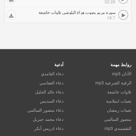
32:28
سورة مريم بصوت هزاع البلوشي تلاوات خاشعة
18:7
روابط مهمة
أدعية
الأذان mp3
دعاء الغامدي
الرقية الشرعية mp3
دعاء العفاسي
تلاوات خاشعة
دعاء خالد الجليل
نغمات اسلامية
دعاء السديس
نغمات رمضان
دعاء منصور السالمي
منصور السالمي
دعاء محمد جبريل
النقشبندي mp3
دعاء ادريس أبكر