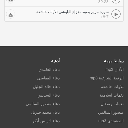
32:28
سورة مريم بصوت هزاع البلوشي تلاوات خاشعة
18:7
روابط مهمة
أدعية
الأذان mp3
دعاء الغامدي
الرقية الشرعية mp3
دعاء العفاسي
تلاوات خاشعة
دعاء خالد الجليل
نغمات اسلامية
دعاء السديس
نغمات رمضان
دعاء منصور السالمي
منصور السالمي
دعاء محمد جبريل
النقشبندي mp3
دعاء ادريس أبكر