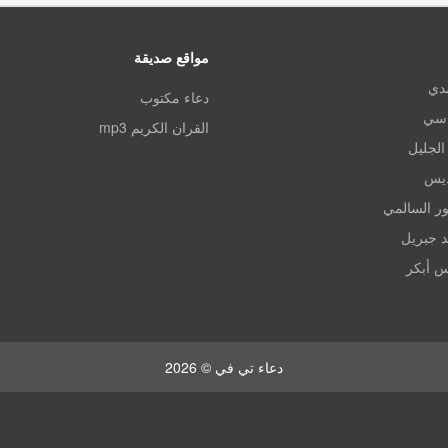
مواقع صديقة
مدي
دعاء مكتوب
اسي
القران الكريم mp3
الجليل
ديس
ر السالمي
د جبريل
س أبكر
دعاء تي في © 2026