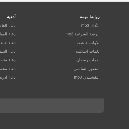
روابط مهمة
أدعية
الأذان mp3
دعاء الغا
الرقية الشرعية mp3
دعاء العف
تلاوات خاشعة
دعاء خالد 
نغمات اسلامية
دعاء الس
نغمات رمضان
دعاء منصو
منصور السالمي
دعاء محم
النقشبندي mp3
دعاء ادري