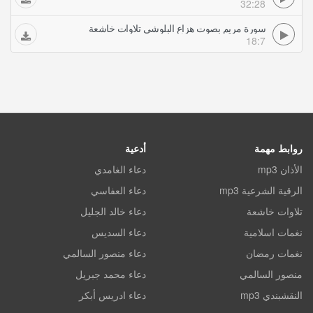
32:28
سورة مريم بصوت هزاع البلوشي تلاوات خاشعة
18:7
روابط مهمة
أدعية
الأذان mp3
دعاء الغامدي
الرقية الشرعية mp3
دعاء العفاسي
تلاوات خاشعة
دعاء خالد الجليل
نغمات اسلامية
دعاء السديس
نغمات رمضان
دعاء منصور السالمي
منصور السالمي
دعاء محمد جبريل
النقشبندي mp3
دعاء ادريس أبكر