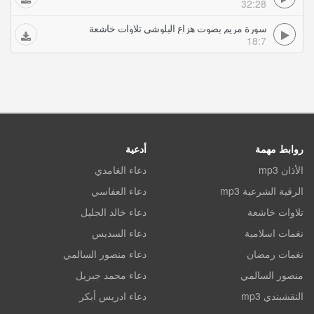
32:28
سورة مريم بصوت هزاع البلوشي تلاوات خاشعة
18:7
روابط مهمة
أدعية
الأذان mp3
دعاء الغامدي
الرقية الشرعية mp3
دعاء العفاسي
تلاوات خاشعة
دعاء خالد الجليل
نغمات اسلامية
دعاء السديس
نغمات رمضان
دعاء منصور السالمي
منصور السالمي
دعاء محمد جبريل
النقشبندي mp3
دعاء ادريس أبكر