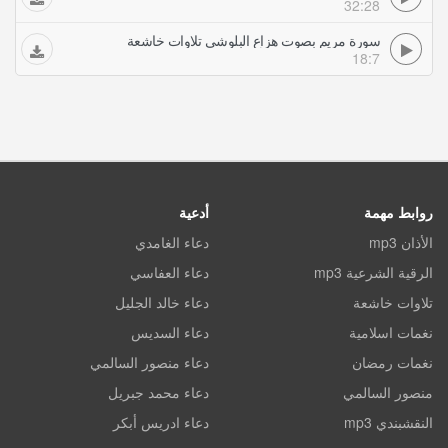
32:28
سورة مريم بصوت هزاع البلوشي تلاوات خاشعة
18:7
روابط مهمة
أدعية
الأذان mp3
دعاء الغامدي
الرقية الشرعية mp3
دعاء العفاسي
تلاوات خاشعة
دعاء خالد الجليل
نغمات اسلامية
دعاء السديس
نغمات رمضان
دعاء منصور السالمي
منصور السالمي
دعاء محمد جبريل
النقشبندي mp3
دعاء ادريس أبكر