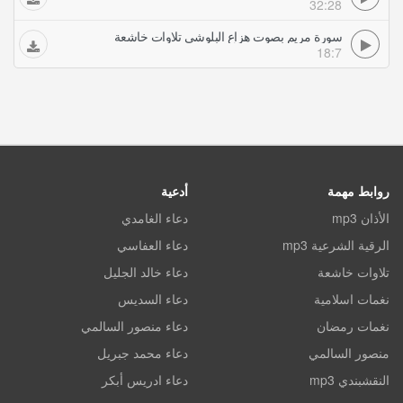
32:28
سورة مريم بصوت هزاع البلوشي تلاوات خاشعة
18:7
روابط مهمة
أدعية
الأذان mp3
دعاء الغامدي
الرقية الشرعية mp3
دعاء العفاسي
تلاوات خاشعة
دعاء خالد الجليل
نغمات اسلامية
دعاء السديس
نغمات رمضان
دعاء منصور السالمي
منصور السالمي
دعاء محمد جبريل
النقشبندي mp3
دعاء ادريس أبكر