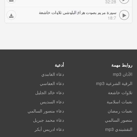
32:28
سورة مريم بصوت هزاع البلوشي تلاوات خاشعة
18:7
روابط مهمة
أدعية
الأذان mp3
دعاء الغامدي
الرقية الشرعية mp3
دعاء العفاسي
تلاوات خاشعة
دعاء خالد الجليل
نغمات اسلامية
دعاء السديس
نغمات رمضان
دعاء منصور السالمي
منصور السالمي
دعاء محمد جبريل
النقشبندي mp3
دعاء ادريس أبكر