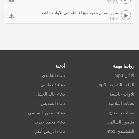
32:28
سورة مريم بصوت هزاع البلوشي تلاوات خاشعة
18:7
روابط مهمة
أدعية
الأذان mp3
دعاء الغامدي
الرقية الشرعية mp3
دعاء العفاسي
تلاوات خاشعة
دعاء خالد الجليل
نغمات اسلامية
دعاء السديس
نغمات رمضان
دعاء منصور السالمي
منصور السالمي
دعاء محمد جبريل
النقشبندي mp3
دعاء ادريس أبكر