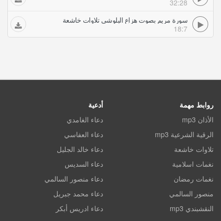
32:28
سورة مريم بصوت هزاع البلوشي تلاوات خاشعة
18:7
روابط مهمة
أدعية
الأذان mp3
دعاء الغامدي
الرقية الشرعية mp3
دعاء العفاسي
تلاوات خاشعة
دعاء خالد الجليل
نغمات اسلامية
دعاء السديس
نغمات رمضان
دعاء منصور السالمي
منصور السالمي
دعاء محمد جبريل
النقشبندي mp3
دعاء ادريس أبكر