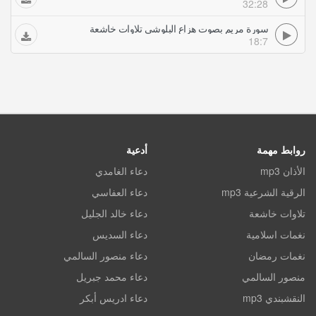
32:28
سورة مريم بصوت هزاع البلوشي تلاوات خاشعة
18:7
روابط مهمة
أدعية
الأذان mp3
دعاء الغامدي
الرقية الشرعية mp3
دعاء العفاسي
تلاوات خاشعة
دعاء خالد الجليل
نغمات اسلامية
دعاء السديس
نغمات رمضان
دعاء منصور السالمي
منصور السالمي
دعاء محمد جبريل
النقشبندي mp3
دعاء ادريس أبكر