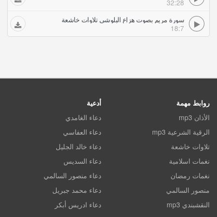
32:28
سورة مريم بصوت هزاع البلوشي تلاوات خاشعة
18:7
روابط مهمة
أدعية
الأذان mp3
دعاء الغامدي
الرقية الشرعية mp3
دعاء العفاسي
تلاوات خاشعة
دعاء خالد الجليل
نغمات اسلامية
دعاء السديس
نغمات رمضان
دعاء منصور السالمي
منصور السالمي
دعاء محمد جبريل
النقشبندي mp3
دعاء ادريس أبكر