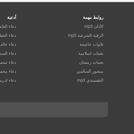
روابط مهمة
أدعية
الأذان mp3
دعاء الغا
الرقية الشرعية mp3
دعاء العف
تلاوات خاشعة
دعاء خالد 
نغمات اسلامية
دعاء الس
نغمات رمضان
دعاء منصو
منصور السالمي
دعاء محم
النقشبندي mp3
دعاء ادري