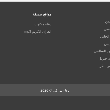
مواقع صديقة
مدي
دعاء مكتوب
اسي
القران الكريم mp3
الجليل
ديس
ر السالمي
د جبريل
س أبكر
دعاء تي في © 2026