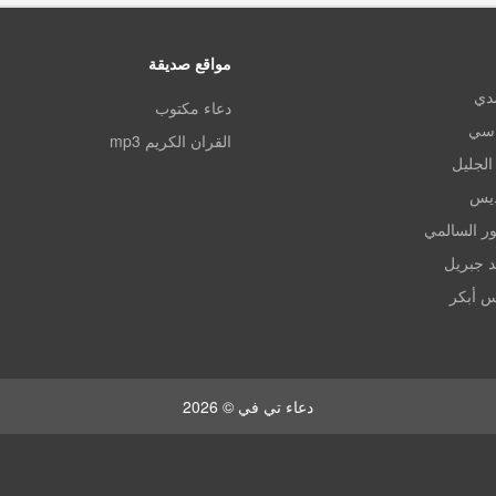
مواقع صديقة
مدي
دعاء مكتوب
اسي
القران الكريم mp3
الجليل
ديس
ر السالمي
د جبريل
س أبكر
دعاء تي في © 2026