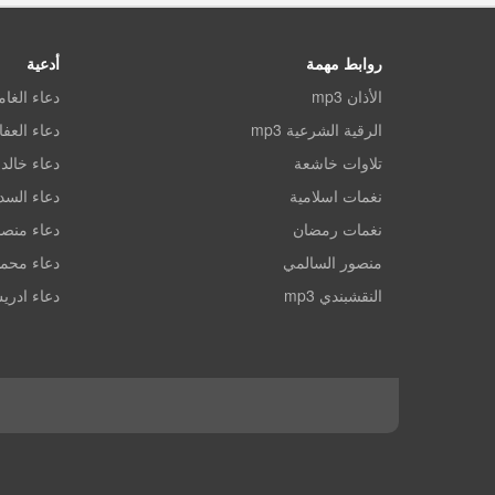
روابط مهمة
أدعية
الأذان mp3
دعاء الغا
الرقية الشرعية mp3
دعاء العف
تلاوات خاشعة
دعاء خالد 
نغمات اسلامية
دعاء الس
نغمات رمضان
دعاء منصو
منصور السالمي
دعاء محم
النقشبندي mp3
دعاء ادري