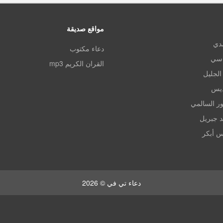
مواقع صديقة
مدي
دعاء مكتوب
اسي
القران الكريم mp3
الجليل
ديس
ر السالمي
د جبريل
س أبكر
دعاء تي في © 2026