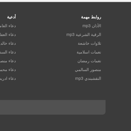
روابط مهمة
أدعية
الأذان mp3
دعاء الغا
الرقية الشرعية mp3
دعاء العف
تلاوات خاشعة
دعاء خالد 
نغمات اسلامية
دعاء الس
نغمات رمضان
دعاء منصو
منصور السالمي
دعاء محم
النقشبندي mp3
دعاء ادري