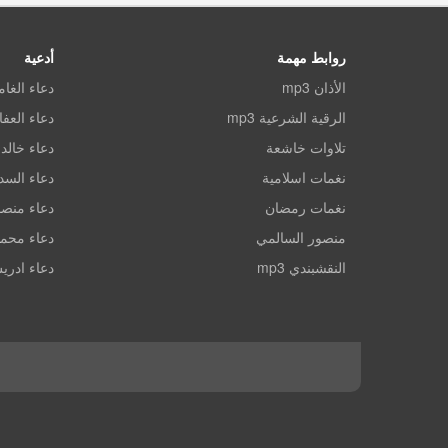
روابط مهمة
أدعية
الأذان mp3
دعاء الغا
الرقية الشرعية mp3
دعاء العف
تلاوات خاشعة
دعاء خالد 
نغمات اسلامية
دعاء الس
نغمات رمضان
دعاء منصو
منصور السالمي
دعاء محم
النقشبندي mp3
دعاء ادري