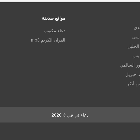
مواقع صديقة
مدي
دعاء مكتوب
اسي
القران الكريم mp3
الجليل
ديس
ر السالمي
د جبريل
س أبكر
دعاء تي في © 2026