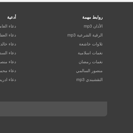
روابط مهمة
أدعية
الأذان mp3
دعاء الغا
الرقية الشرعية mp3
دعاء العف
تلاوات خاشعة
دعاء خالد 
نغمات اسلامية
دعاء الس
نغمات رمضان
دعاء منصو
منصور السالمي
دعاء محم
النقشبندي mp3
دعاء ادري