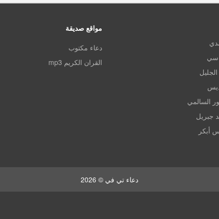
مواقع صديقة
مدي
دعاء مكتوب
اسي
القران الكريم mp3
الجليل
ديس
ر السالمي
د جبريل
س أبكر
دعاء تي في © 2026