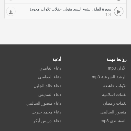
سورة الفلق الشيخ السيد متولي حفلات تلاوات مجودة
1:4
روابط مهمة
أدعية
الأذان mp3
دعاء الغامدي
الرقية الشرعية mp3
دعاء العفاسي
تلاوات خاشعة
دعاء خالد الجليل
نغمات اسلامية
دعاء السديس
نغمات رمضان
دعاء منصور السالمي
منصور السالمي
دعاء محمد جبريل
النقشبندي mp3
دعاء ادريس أبكر